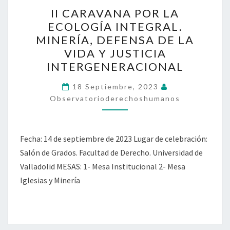
II
II CARAVANA POR LA
CARAVANA
ECOLOGÍA INTEGRAL.
POR
MINERÍA, DEFENSA DE LA
LA
VIDA Y JUSTICIA
ECOLOGÍA
INTERGENERACIONAL
INTEGRAL.
MINERÍA,
18 Septiembre, 2023
Observatorioderechoshumanos
DEFENSA
DE
LA
Fecha: 14 de septiembre de 2023 Lugar de celebración:
VIDA
Salón de Grados. Facultad de Derecho. Universidad de
Y
Valladolid MESAS: 1- Mesa Institucional 2- Mesa
JUSTICIA
Iglesias y Minería
INTERGENERACIONAL