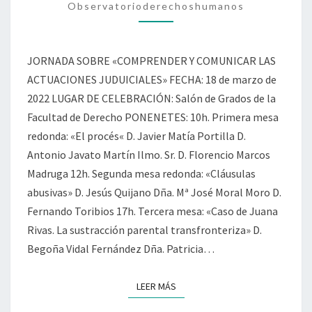
Observatorioderechoshumanos
ACTUACIONES
JUDICIALES»
JORNADA SOBRE «COMPRENDER Y COMUNICAR LAS
ACTUACIONES JUDUICIALES» FECHA: 18 de marzo de
2022 LUGAR DE CELEBRACIÓN: Salón de Grados de la
Facultad de Derecho PONENETES: 10h. Primera mesa
redonda: «El procés« D. Javier Matía Portilla D.
Antonio Javato Martín Ilmo. Sr. D. Florencio Marcos
Madruga 12h. Segunda mesa redonda: «Cláusulas
abusivas» D. Jesús Quijano Dña. Mª José Moral Moro D.
Fernando Toribios 17h. Tercera mesa: «Caso de Juana
Rivas. La sustracción parental transfronteriza» D.
Begoña Vidal Fernández Dña. Patricia…
LEER MÁS
LEER MÁS