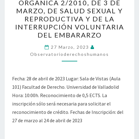
ORGÁNICA 2/2010, DE 3 DE
LA
MARZO, DE SALUD SEXUAL Y
LEY
REPRODUCTIVA Y DE LA
ORGÁNICA
INTERRUPCIÓN VOLUNTARIA
2/2010,
DEL EMBARARZO
DE
3
27 Marzo, 2023
Observatorioderechoshumanos
DE
MARZO,
DE
Fecha: 28 de abril de 2023 Lugar: Sala de Vistas (Aula
SALUD
101) Facultad de Derecho. Universidad de Valladolid
SEXUAL
Hora: 10:00h. Reconocimiento de 0,5 ECTS. La
Y
inscripción sólo será necesaria para solicitar el
REPRODUCTIVA
reconocimiento de crédito. Fechas de Inscripción: del
Y
27 de marzo al 24 de abril de 2023
DE
LA