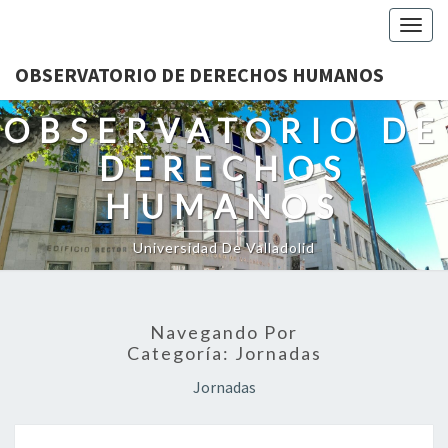
Togg
navig
OBSERVATORIO DE DERECHOS HUMANOS
OBSERVATORIO DE
DERECHOS
HUMANOS
Universidad De Valladolid
Navegando Por
Categoría:
Jornadas
Jornadas