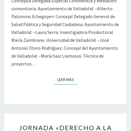
Concejala Delegada Especial Convivencia y Mediación
comunitaria. Ayuntamiento de Valladolid. –Alberto
Palomino Echegoyen. Concejal Delegado General de
Salud Pública y Seguridad Ciudadana. Ayuntamiento de
Valladolid. –Laura Serra. Investigadora Posdoctoral
María Zambrano. Universidad de Valladolid. –José
Antonio Otero Rodríguez. Concejal del Ayuntamiento
de Valladolid. –María Saiz Llamosas. Técnica de
proyectos…
LEER MÁS
LEER MÁS
JORNADA
JORNADA «DERECHO A LA
«DERECHO