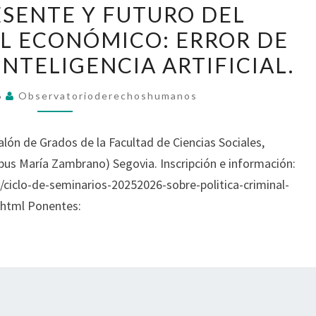
POLÍTICA
ESENTE Y FUTURO DEL
CRIMINAL,
L ECONÓMICO: ERROR DE
DERECHOS
INTELIGENCIA ARTIFICIAL.
HUMANOS
Y
6
Observatorioderechoshumanos
SISTEMA
PENAL.
alón de Grados de la Facultad de Ciencias Sociales,
2025/2026.
pus María Zambrano) Segovia. Inscripción e información:
SEGUNDA
/ciclo-de-seminarios-20252026-sobre-politica-criminal-
SESIÓN:
html Ponentes:
PRESENTE
Y
FUTURO
DEL
DERECHO