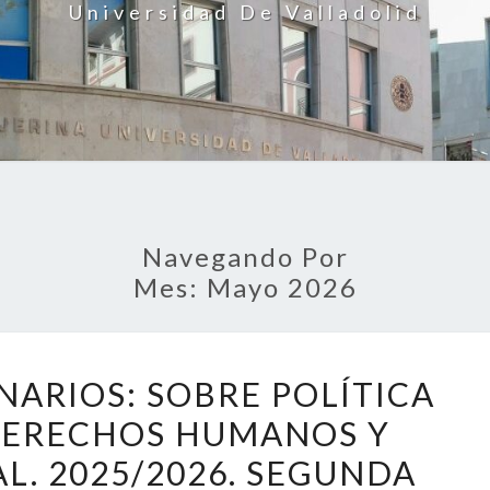
Universidad De Valladolid
Navegando Por
Mes:
Mayo 2026
CICLO
NARIOS: SOBRE POLÍTICA
DE
DERECHOS HUMANOS Y
SEMINARIOS:
L. 2025/2026. SEGUNDA
SOBRE