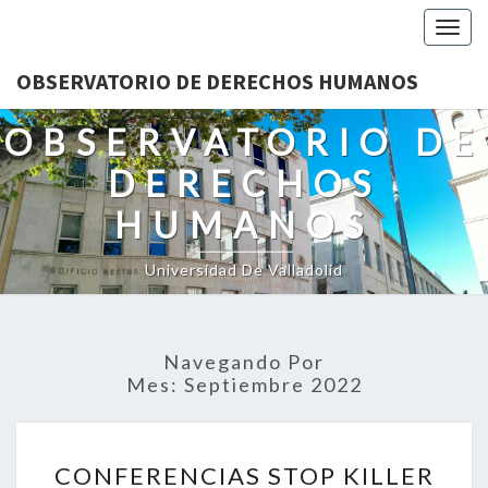
Togg
navig
OBSERVATORIO DE DERECHOS HUMANOS
OBSERVATORIO DE
DERECHOS
HUMANOS
Universidad De Valladolid
Navegando Por
Mes:
Septiembre 2022
CONFERENCIAS
CONFERENCIAS STOP KILLER
STOP