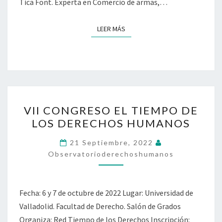
Tica Font. Experta en Comercio de armas,…
LEER MÁS
LEER MÁS
VII
VII CONGRESO EL TIEMPO DE
CONGRESO
LOS DERECHOS HUMANOS
EL
TIEMPO
21 Septiembre, 2022
DE
Observatorioderechoshumanos
LOS
DERECHOS
Fecha: 6 y 7 de octubre de 2022 Lugar: Universidad de
HUMANOS
Valladolid. Facultad de Derecho. Salón de Grados
Organiza: Red Tiempo de los Derechos Inscripción: