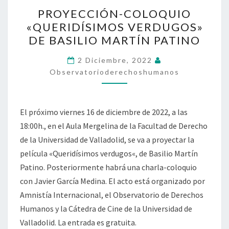
PROYECCIÓN-
PROYECCIÓN-COLOQUIO
COLOQUIO
«QUERIDÍSIMOS VERDUGOS»
«QUERIDÍSIMOS
DE BASILIO MARTÍN PATINO
VERDUGOS»
DE
2 Diciembre, 2022
BASILIO
Observatorioderechoshumanos
MARTÍN
PATINO
El próximo viernes 16 de diciembre de 2022, a las
18:00h., en el Aula Mergelina de la Facultad de Derecho
de la Universidad de Valladolid, se va a proyectar la
película «Queridísimos verdugos«, de Basilio Martín
Patino. Posteriormente habrá una charla-coloquio
con Javier García Medina. El acto está organizado por
Amnistía Internacional, el Observatorio de Derechos
Humanos y la Cátedra de Cine de la Universidad de
Valladolid. La entrada es gratuita.