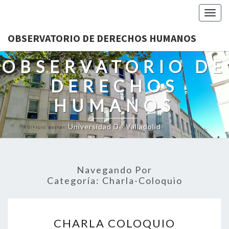
Togg
navig
OBSERVATORIO DE DERECHOS HUMANOS
OBSERVATORIO DE
DERECHOS
HUMANOS
Universidad De Valladolid
Navegando Por
Categoría:
Charla-Coloquio
CHARLA
CHARLA COLOQUIO
COLOQUIO