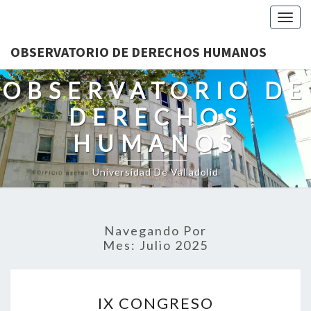
Togg
navig
OBSERVATORIO DE DERECHOS HUMANOS
OBSERVATORIO DE
DERECHOS
HUMANOS
Universidad De Valladolid
Navegando Por
Mes:
Julio 2025
IX
IX CONGRESO
CONGRESO