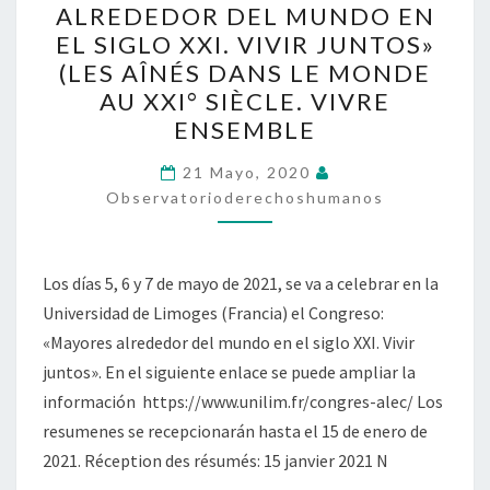
ALREDEDOR DEL MUNDO EN
ALREDEDOR
EL SIGLO XXI. VIVIR JUNTOS»
DEL
(LES AÎNÉS DANS LE MONDE
MUNDO
AU XXI° SIÈCLE. VIVRE
EN
ENSEMBLE
EL
SIGLO
21 Mayo, 2020
Observatorioderechoshumanos
XXI.
VIVIR
JUNTOS»
Los días 5, 6 y 7 de mayo de 2021, se va a celebrar en la
(LES
Universidad de Limoges (Francia) el Congreso:
AÎNÉS
«Mayores alrededor del mundo en el siglo XXI. Vivir
DANS
juntos». En el siguiente enlace se puede ampliar la
LE
información https://www.unilim.fr/congres-alec/ Los
MONDE
resumenes se recepcionarán hasta el 15 de enero de
AU
2021. Réception des résumés: 15 janvier 2021 N
XXI°