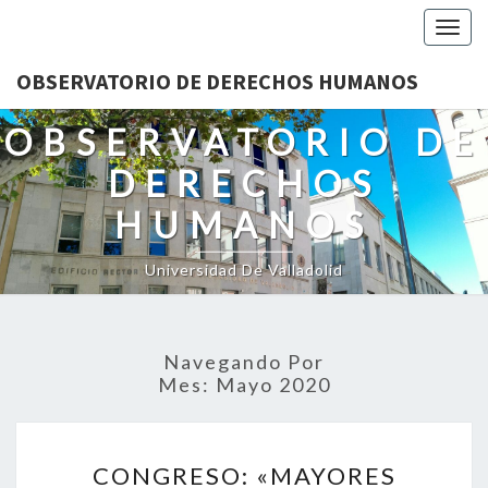
Togg
navig
OBSERVATORIO DE DERECHOS HUMANOS
OBSERVATORIO DE
DERECHOS
HUMANOS
Universidad De Valladolid
Navegando Por
Mes:
Mayo 2020
CONGRESO:
CONGRESO: «MAYORES
«MAYORES