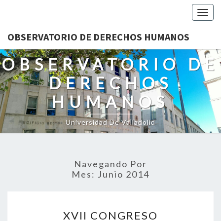
Togg
navig
OBSERVATORIO DE DERECHOS HUMANOS
OBSERVATORIO DE
DERECHOS
HUMANOS
Universidad De Valladolid
Navegando Por
Mes:
Junio 2014
XVII
XVII CONGRESO
CONGRESO