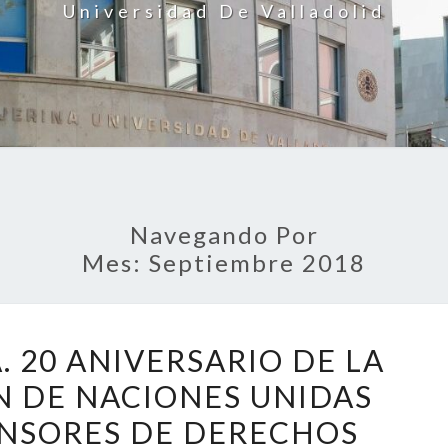
Universidad De Valladolid
Navegando Por
Mes:
Septiembre 2018
CONFERENCIA.
 20 ANIVERSARIO DE LA
20
 DE NACIONES UNIDAS
ANIVERSARIO
NSORES DE DERECHOS
DE