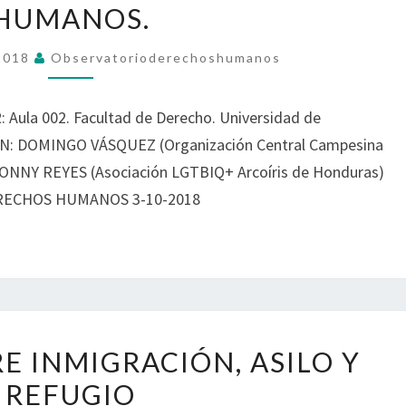
LA
HUMANOS.
DECLARACIÓN
 2018
Observatorioderechoshumanos
DE
NACIONES
UNIDAS
 Aula 002. Facultad de Derecho. Universidad de
SOBRE
EN: DOMINGO VÁSQUEZ (Organización Central Campesina
DEFENSORES
DONNY REYES (Asociación LGTBIQ+ Arcoíris de Honduras)
DE
ERECHOS HUMANOS 3-10-2018
DERECHOS
HUMANOS.
JORNADA
E INMIGRACIÓN, ASILO Y
SOBRE
REFUGIO
INMIGRACIÓN,