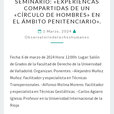
SEMINARIO: «EXPERIENCAS
«EXPERIENCAS
COMPARTIDAS DE UN
COMPARTIDAS
«CÍRCULO DE HOMBRES» EN
DE
EL ÁMBITO PENITENCIARIO».
UN
«CÍRCULO
1 Marzo, 2024
Observatorioderechoshumanos
DE
HOMBRES»
EN
Fecha: 6 de marzo de 2024 Hora: 12:00h. Lugar: Salón
EL
de Grados de la Facultad de Derecho de la Universidad
ÁMBITO
de Valladolid. Organizan: Ponentes: –Alejandro Muñoz
PENITENCIARIO».
Muñoz. Facilitador y especialista en Técnicas
Transpersonales. –Alfonso Molina Moreno. Facilitador
y especialista en Técnicas Gestálticas. –Carlos Agüero
Iglesia. Profesor en la Universidad Internacional de la
Rioja.