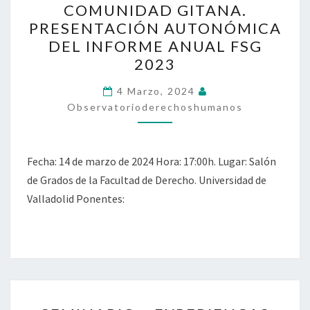
COMUNIDAD GITANA.
COMUNIDAD
PRESENTACIÓN AUTONÓMICA
GITANA.
DEL INFORME ANUAL FSG
PRESENTACIÓN
2023
AUTONÓMICA
DEL
4 Marzo, 2024
Observatorioderechoshumanos
INFORME
ANUAL
FSG
Fecha: 14 de marzo de 2024 Hora: 17:00h. Lugar: Salón
2023
de Grados de la Facultad de Derecho. Universidad de
Valladolid Ponentes:
SEMINARIO: