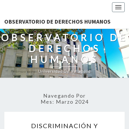
Togg
navig
OBSERVATORIO DE DERECHOS HUMANOS
OBSERVATORIO DE
DERECHOS
HUMANOS
Universidad De Valladolid
Navegando Por
Mes:
Marzo 2024
DISCRIMINACIÓN
DISCRIMINACIÓN Y
Y