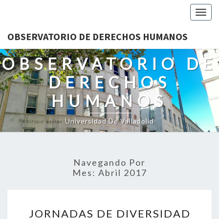
Togg
navig
OBSERVATORIO DE DERECHOS HUMANOS
OBSERVATORIO DE
DERECHOS
HUMANOS
Universidad De Valladolid
Navegando Por
Mes:
Abril 2017
JORNADAS
JORNADAS DE DIVERSIDAD
DE