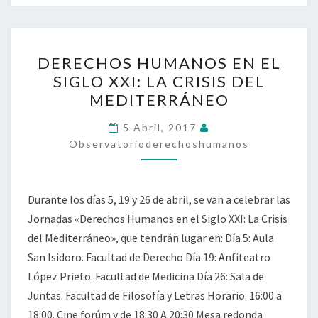
DERECHOS
DERECHOS HUMANOS EN EL
HUMANOS
SIGLO XXI: LA CRISIS DEL
EN
MEDITERRÁNEO
EL
SIGLO
5 Abril, 2017
XXI:
Observatorioderechoshumanos
LA
CRISIS
Durante los días 5, 19 y 26 de abril, se van a celebrar las
DEL
Jornadas «Derechos Humanos en el Siglo XXI: La Crisis
MEDITERRÁNEO
del Mediterráneo», que tendrán lugar en: Día 5: Aula
San Isidoro. Facultad de Derecho Día 19: Anfiteatro
López Prieto. Facultad de Medicina Día 26: Sala de
Juntas. Facultad de Filosofía y Letras Horario: 16:00 a
18:00. Cine forúm y de 18:30 A 20:30 Mesa redonda