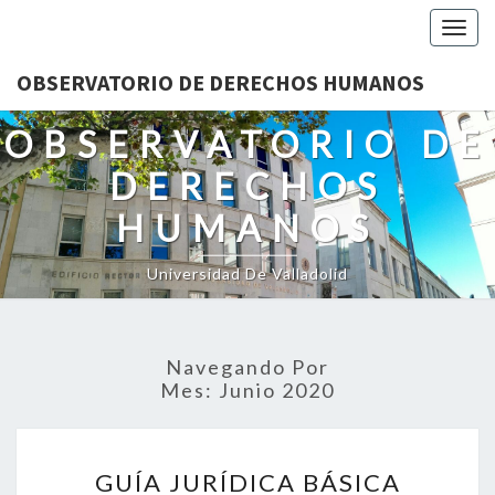
Togg
navig
OBSERVATORIO DE DERECHOS HUMANOS
OBSERVATORIO DE
DERECHOS
HUMANOS
Universidad De Valladolid
Navegando Por
Mes:
Junio 2020
GUÍA
GUÍA JURÍDICA BÁSICA
JURÍDICA