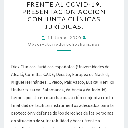
FRENTE AL COVID-19.
BÁSICA
PRESENTACIÓN ACCIÓN
FRENTE
CONJUNTA CLÍNICAS
AL
JURÍDICAS.
COVID-
19.
11 Junio, 2020
Observatorioderechoshumanos
PRESENTACIÓN
ACCIÓN
CONJUNTA
Diez Clínicas Jurídicas españolas (Universidades de
CLÍNICAS
Alcalá, Comillas CADE, Deusto, Europea de Madrid,
JURÍDICAS.
Miguel Hernández, Oviedo, País Vasco/Euskal Herriko
Unibertsitatea, Salamanca, València y Valladolid)
hemos puesto en marcha una acción conjunta con la
finalidad de facilitar instrumentos adecuados para la
protección y defensa de los derechos de las personas
en situación de vulnerabilidad y hacer frente a