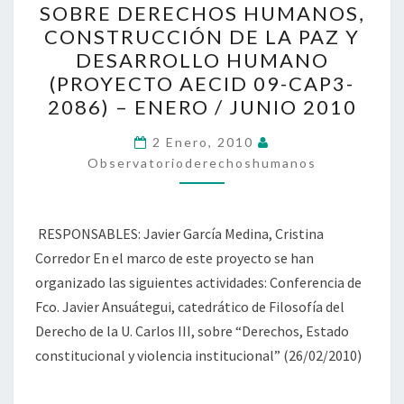
SOBRE DERECHOS HUMANOS,
PROYECTO
CONSTRUCCIÓN DE LA PAZ Y
SOBRE
DESARROLLO HUMANO
DERECHOS
(PROYECTO AECID 09-CAP3-
HUMANOS,
2086) – ENERO / JUNIO 2010
CONSTRUCCIÓN
DE
2 Enero, 2010
Observatorioderechoshumanos
LA
PAZ
Y
RESPONSABLES: Javier García Medina, Cristina
DESARROLLO
Corredor En el marco de este proyecto se han
HUMANO
organizado las siguientes actividades: Conferencia de
(PROYECTO
Fco. Javier Ansuátegui, catedrático de Filosofía del
AECID
Derecho de la U. Carlos III, sobre “Derechos, Estado
09-
constitucional y violencia institucional” (26/02/2010)
CAP3-
2086)