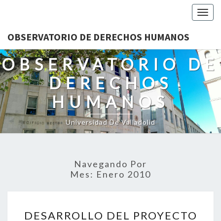
Togg
navig
OBSERVATORIO DE DERECHOS HUMANOS
OBSERVATORIO DE
DERECHOS
HUMANOS
Universidad De Valladolid
Navegando Por
Mes:
Enero 2010
DESARROLLO
DESARROLLO DEL PROYECTO
DEL