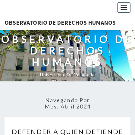
Togg
navig
OBSERVATORIO DE DERECHOS HUMANOS
OBSERVATORIO DE
DERECHOS
HUMANOS
Universidad De Valladolid
Navegando Por
Mes:
Abril 2024
DEFENDER
DEFENDER A QUIEN DEFIENDE
A