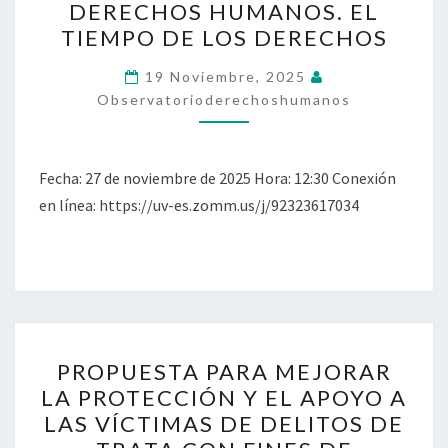
DERECHOS HUMANOS. EL
DERECHOS
TIEMPO DE LOS DERECHOS
HUMANOS.
EL
19 Noviembre, 2025
TIEMPO
Observatorioderechoshumanos
DE
LOS
Fecha: 27 de noviembre de 2025 Hora: 12:30 Conexión
DERECHOS
en línea: https://uv-es.zomm.us/j/92323617034
PROPUESTA
PROPUESTA PARA MEJORAR
PARA
LA PROTECCIÓN Y EL APOYO A
MEJORAR
LAS VÍCTIMAS DE DELITOS DE
LA