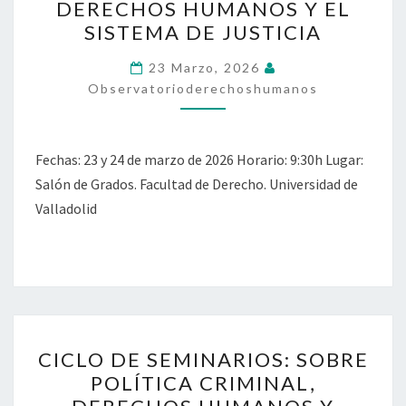
DERECHOS HUMANOS Y EL
FORMACIÓN
SISTEMA DE JUSTICIA
DE
MAGISTRADOS:
23 Marzo, 2026
Observatorioderechoshumanos
LOS
DERECHOS
HUMANOS
Fechas: 23 y 24 de marzo de 2026 Horario: 9:30h Lugar:
Y
Salón de Grados. Facultad de Derecho. Universidad de
EL
Valladolid
SISTEMA
DE
JUSTICIA
CICLO
CICLO DE SEMINARIOS: SOBRE
DE
POLÍTICA CRIMINAL,
SEMINARIOS: