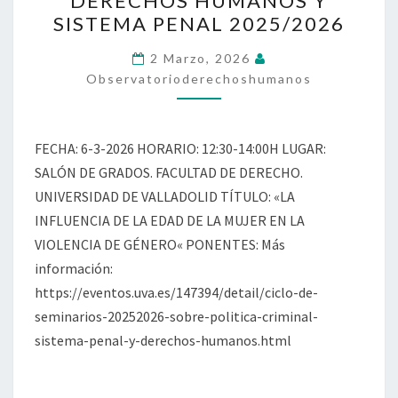
DERECHOS HUMANOS Y
SOBRE
SISTEMA PENAL 2025/2026
POLÍTICA
CRIMINAL,
2 Marzo, 2026
Observatorioderechoshumanos
DERECHOS
HUMANOS
Y
FECHA: 6-3-2026 HORARIO: 12:30-14:00H LUGAR:
SISTEMA
SALÓN DE GRADOS. FACULTAD DE DERECHO.
PENAL
UNIVERSIDAD DE VALLADOLID TÍTULO: «LA
2025/2026
INFLUENCIA DE LA EDAD DE LA MUJER EN LA
VIOLENCIA DE GÉNERO« PONENTES: Más
información:
https://eventos.uva.es/147394/detail/ciclo-de-
seminarios-20252026-sobre-politica-criminal-
sistema-penal-y-derechos-humanos.html