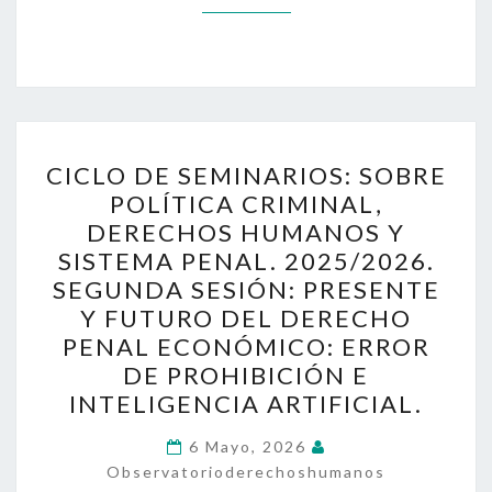
CICLO
CICLO DE SEMINARIOS: SOBRE
DE
POLÍTICA CRIMINAL,
SEMINARIOS:
DERECHOS HUMANOS Y
SOBRE
SISTEMA PENAL. 2025/2026.
POLÍTICA
SEGUNDA SESIÓN: PRESENTE
CRIMINAL,
Y FUTURO DEL DERECHO
DERECHOS
PENAL ECONÓMICO: ERROR
HUMANOS
DE PROHIBICIÓN E
Y
INTELIGENCIA ARTIFICIAL.
SISTEMA
6 Mayo, 2026
PENAL.
Observatorioderechoshumanos
2025/2026.