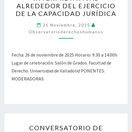
LEY
ALREDEDOR DEL EJERCICIO
8/2021:
DE LA CAPACIDAD JURÍDICA
TENSIONES
INTERPRETATIVAS
21 Noviembre, 2025
Observatorioderechoshumanos
ALREDEDOR
DEL
EJERCICIO
Fecha: 26 de noviembre de 2025 Horario: 9:30 a 14:00h
DE
Lugar de celebración: Salón de Grados. Facultad de
LA
Derecho. Universidad de Valladolid PONENTES:
CAPACIDAD
MODERADORAS:
JURÍDICA
CONVERSATORIO
CONVERSATORIO DE
DE