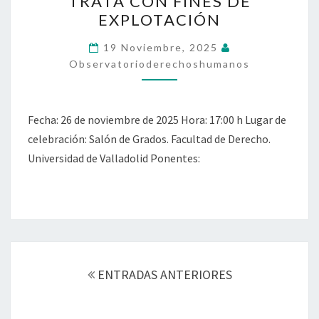
TRATA CON FINES DE
PROTECCIÓN
EXPLOTACIÓN
Y
EL
19 Noviembre, 2025
Observatorioderechoshumanos
APOYO
A
LAS
Fecha: 26 de noviembre de 2025 Hora: 17:00 h Lugar de
VÍCTIMAS
celebración: Salón de Grados. Facultad de Derecho.
DE
Universidad de Valladolid Ponentes:
DELITOS
DE
TRATA
CON
FINES
Navegación
DE
de
ENTRADAS ANTERIORES
EXPLOTACIÓN
entradas