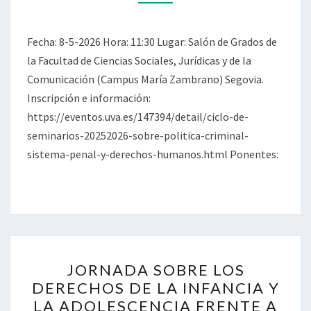
SEGUNDA
SESIÓN:
Fecha: 8-5-2026 Hora: 11:30 Lugar: Salón de Grados de
PRESENTE
la Facultad de Ciencias Sociales, Jurídicas y de la
Y
Comunicación (Campus María Zambrano) Segovia.
FUTURO
Inscripción e información:
DEL
https://eventos.uva.es/147394/detail/ciclo-de-
DERECHO
seminarios-20252026-sobre-politica-criminal-
PENAL
sistema-penal-y-derechos-humanos.html Ponentes:
ECONÓMICO:
ERROR
DE
PROHIBICIÓN
E
INTELIGENCIA
JORNADA
JORNADA SOBRE LOS
ARTIFICIAL.
SOBRE
DERECHOS DE LA INFANCIA Y
LOS
LA ADOLESCENCIA FRENTE A