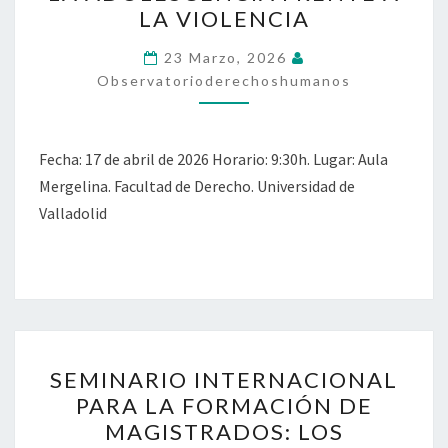
DERECHOS
LA VIOLENCIA
DE
LA
23 Marzo, 2026
Observatorioderechoshumanos
INFANCIA
Y
LA
Fecha: 17 de abril de 2026 Horario: 9:30h. Lugar: Aula
ADOLESCENCIA
Mergelina. Facultad de Derecho. Universidad de
FRENTE
Valladolid
A
LA
VIOLENCIA
SEMINARIO
SEMINARIO INTERNACIONAL
INTERNACIONAL
PARA LA FORMACIÓN DE
PARA
MAGISTRADOS: LOS
LA