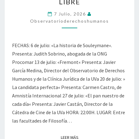
LIBRE
CINE
Y
7 Julio, 2026
DERECHOS
Observatorioderechoshumanos
HUMANOS
AL
FECHAS: 6 de julio: «La historia de Souleymane«.
AIRE
Presenta: Judith Sobrino, abogada de la ONG
LIBRE
Procomar 13 de julio: «Fremont« Presenta: Javier
García Medina, Director del Observatorio de Derechos
Humanos y de la Clínica Jurídica de la UVa 20 de julio: »
La candidata perfecta« Presenta: Carmen Castro, de
Amnistía Internacional 27 de julio: «El pan nuestro de
cada día« Presenta: Javier Castán, Director de la
Cátedra de Cine de la UVa HORA: 22:00H. LUGAR: Entre
las facultades de Filosofía…
LEER MÁS
LEER MÁS