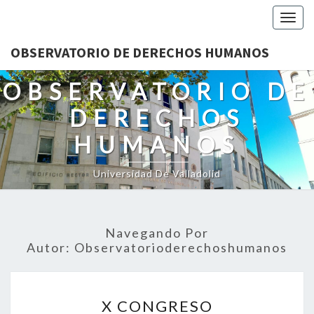
Togg
navig
OBSERVATORIO DE DERECHOS HUMANOS
OBSERVATORIO DE
DERECHOS
HUMANOS
Universidad De Valladolid
Navegando Por
Autor:
Observatorioderechoshumanos
X
X CONGRESO
CONGRESO