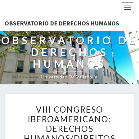
Togg
navig
OBSERVATORIO DE DERECHOS HUMANOS
OBSERVATORIO DE
DERECHOS
HUMANOS
Universidad De Valladolid
VIII
VIII CONGRESO
CONGRESO
IBEROAMERICANO:
IBEROAMERICANO:
DERECHOS
DERECHOS
HUMANOS/DIREITOS
HUMANOS/DIREITOS