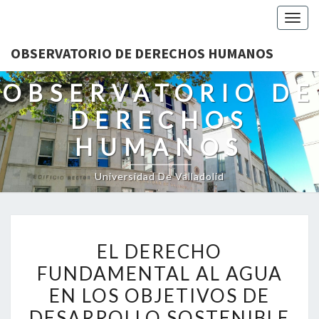
Togg
navig
OBSERVATORIO DE DERECHOS HUMANOS
OBSERVATORIO DE
DERECHOS
HUMANOS
Universidad De Valladolid
EL
EL DERECHO
DERECHO
FUNDAMENTAL AL AGUA
FUNDAMENTAL
EN LOS OBJETIVOS DE
AL
AGUA
DESARROLLO SOSTENIBLE