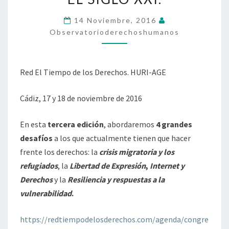
LOS
14 Noviembre, 2016
DERECHOS.
Observatorioderechoshumanos
LOS
DERECHOS
HUMANOS
Red El Tiempo de los Derechos. HURI-AGE
EN
EL
Cádiz, 17 y 18 de noviembre de 2016
SIGLO
XXI.
En esta
tercera edición
, abordaremos
4 grandes
desafíos
a los que actualmente tienen que hacer
frente los derechos: la
crisis migratoria y los
refugiados
, la
Libertad de Expresión
,
Internet y
Derechos
y la
Resiliencia y respuestas a la
vulnerabilidad
.
https://redtiempodelosderechos.com/agenda/congre