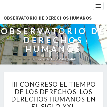
Togg
navig
OBSERVATORIO DE DERECHOS HUMANOS
OBSERVATORIO DE
DERECHOS
HUMANOS
Universidad De Valladolid
III
III CONGRESO EL TIEMPO
CONGRESO
DE LOS DERECHOS. LOS
EL
DERECHOS HUMANOS EN
TIEMPO
DE
EL SIGLO XXI.