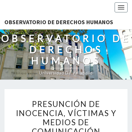
Togg
navig
OBSERVATORIO DE DERECHOS HUMANOS
OBSERVATORIO DE
DERECHOS
HUMANOS
Universidad De Valladolid
PRESUNCIÓN
PRESUNCIÓN DE
DE
INOCENCIA, VÍCTIMAS Y
INOCENCIA,
MEDIOS DE
VÍCTIMAS
Y
COMUNICACIÓN