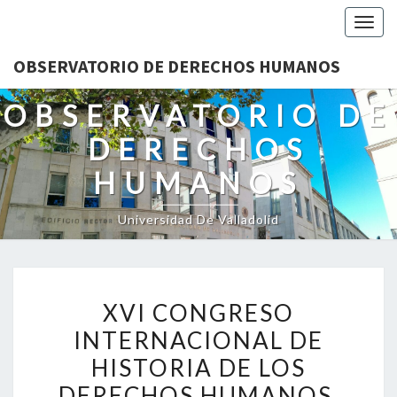
Togg
navig
OBSERVATORIO DE DERECHOS HUMANOS
OBSERVATORIO DE
DERECHOS
HUMANOS
Universidad De Valladolid
XVI
XVI CONGRESO
CONGRESO
INTERNACIONAL DE
INTERNACIONAL
HISTORIA DE LOS
DE
HISTORIA
DERECHOS HUMANOS.